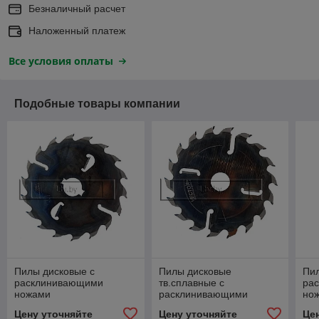
Безналичный расчет
Наложенный платеж
Все условия оплаты
Подобные товары компании
Пилы дисковые с
Пилы дисковые
Пил
расклинивающими
тв.сплавные с
ра
ножами
расклинивающими
но
400х70х4.2/2.8/18z+4
ножами
350
Цену уточняйте
Цену уточняйте
Це
300х50х4,0/2,8/18z+4