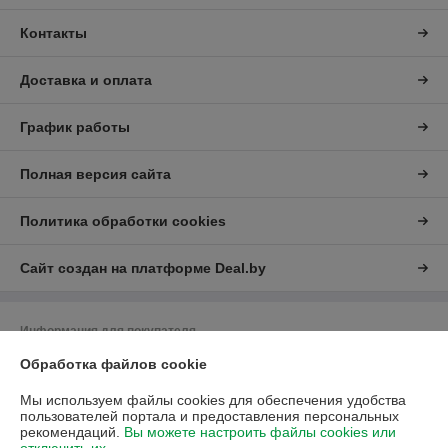
Контакты
Доставка и оплата
График работы
Полная версия сайта
Политика обработки cookies
Сайт создан на платформе Deal.by
Информация для покупателя
Обработка файлов cookie
Юридическое лицо:
ЧУП "Либра"
Минская обл., г.Дзержинск, ул.Фоминых,7
Мы используем файлы cookies для обеспечения удобства
Регистрационный номер ЕГР: 690033361
пользователей портала и предоставления персональных
рекомендаций.
Вы можете настроить файлы cookies или
УНП: 690033361