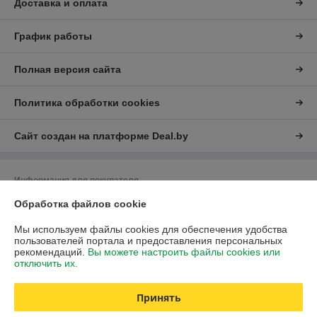
Доставка и оплата
График работы
Полная версия сайта
Политика обработки cookies
Сайт создан на платформе Deal.by
Информация для покупателя
Юридическое лицо:
ЧУП "Либра"
Обработка файлов cookie
Минская обл., г.Дзержинск, ул.Фоминых,7
Мы используем файлы cookies для обеспечения удобства
Регистрационный номер ЕГР: 690033361
пользователей портала и предоставления персональных
рекомендаций.
Вы можете настроить файлы cookies или
УНП: 690033361
отключить их.
Регистрационный орган: Минский областной исполнительный комитет
Принять
Дата регистрации компании: 31.05.2004