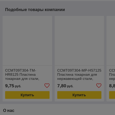
Подобные товары компании
CCMT09T304-TM-
CCMT09T304-MP-HS7125
CC
HR8125 Пластина
Пластина токарная для
Пла
токарная для стали,
нержавеющей стали,
не
получистовая обработка
получистовая обработка
чис
9,75
7,80
8,
руб.
руб.
Купить
Купить
О нас