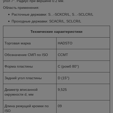
угол 7°. Радиус при вершине 0.2 мм.
Область применения:
Расточные державки: S...-SCKCR/L, S...-SCLCR/L
Проходные державки: SCACR/L, SCLCR/L
Технические характеристики
Торговая марка
HADSTO
Обозначение СМП по ISO
ССМТ
Форма пластины
С (ромб 80°)
Задний угол пластины
D (15°)
Диаметр вписанной
9,525
окружности d, мм
Длина режущей кромки по
09
ISO