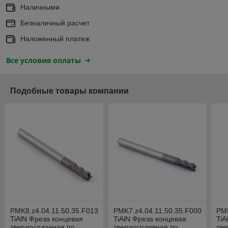
Наличными
Безналичный расчет
Наложенный платеж
Все условия оплаты
Подобные товары компании
PMK8.z4.04.11.50.35.F013
PMK7.z4.04.11.50.35.F000
PMK
TiAlN Фреза концевая
TiAlN Фреза концевая
TiA
твердосплавная по
твердосплавная по
тве