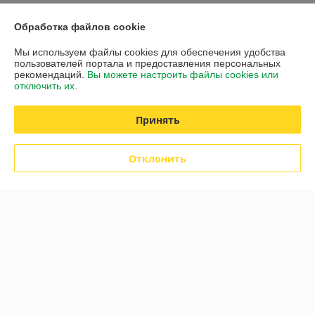
Обработка файлов cookie
О нас
Мы используем файлы cookies для обеспечения удобства
пользователей портала и предоставления персональных
Контакты
рекомендаций.
Вы можете настроить файлы cookies или
отключить их.
Доставка и оплата
Принять
График работы
Отклонить
Полная версия сайта
Политика обработки cookies
Сайт создан на платформе Deal.by
Информация для покупателя
Юридическое лицо:
ЧУП "Либра"
Минская обл., г.Дзержинск, ул.Фоминых,7