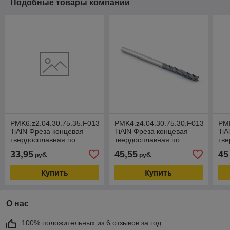
Подобные товары компании
PMK6.z2.04.30.75.35.F013
PMK4.z4.04.30.75.30.F013
PMK
TiAlN Фреза концевая
TiAlN Фреза концевая
TiA
твердосплавная по
твердосплавная по
тве
металлу
металлу
ме
33,95
45,55
45
руб.
руб.
Купить
Купить
О нас
100% положительных из 6 отзывов за год