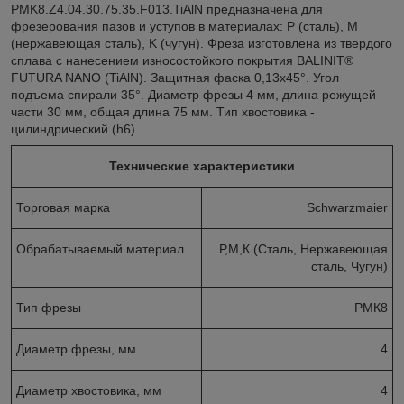
PMK8.Z4.04.30.75.35.F013.TiAlN предназначена для
фрезерования пазов и уступов в материалах: P (сталь), M
(нержавеющая сталь), K (чугун). Фреза изготовлена из твердого
сплава с нанесением износостойкого покрытия BALINIT®
FUTURA NANO (TiAlN). Защитная фаска 0,13x45°. Угол
подъема спирали 35°. Диаметр фрезы 4 мм, длина режущей
части 30 мм, общая длина 75 мм. Тип хвостовика -
цилиндрический (h6).
Технические характеристики
Торговая марка
Schwarzmaier
Обрабатываемый материал
Р,М,К (Сталь, Нержавеющая
сталь, Чугун)
Тип фрезы
РМК8
Диаметр фрезы, мм
4
Диаметр хвостовика, мм
4