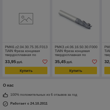
PMK6.z2.04.30.75.35.F013
PMK3.z4.06.16.50.30.F000
PMK
TiAlN Фреза концевая
TiAlN Фреза концевая
TiA
твердосплавная по
твердосплавная по
тве
металлу
металлу
ме
33,95
35,45
32
руб.
руб.
Купить
Купить
О нас
100% положительных из 6 отзывов за год
Работает с 24.10.2011