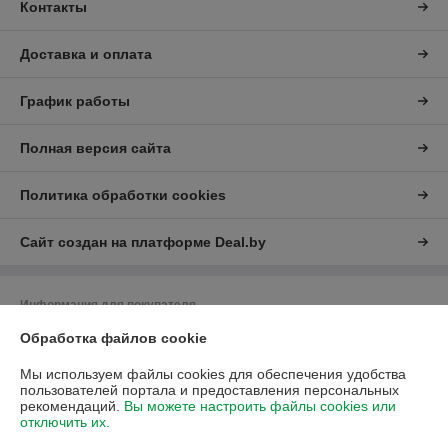
Контакты
Доставка и оплата
График работы
Полная версия сайта
Политика обработки cookies
Сайт создан на платформе Deal.by
Информация для покупателя
Обработка файлов cookie
Юридическое лицо:
ЧУП "Либра"
Минская обл., г.Дзержинск, ул.Фоминых,7
Мы используем файлы cookies для обеспечения удобства
Регистрационный номер ЕГР: 690033361
пользователей портала и предоставления персональных
рекомендаций.
Вы можете настроить файлы cookies или
УНП: 690033361
отключить их.
Регистрационный орган: Минский областной исполнительный комитет