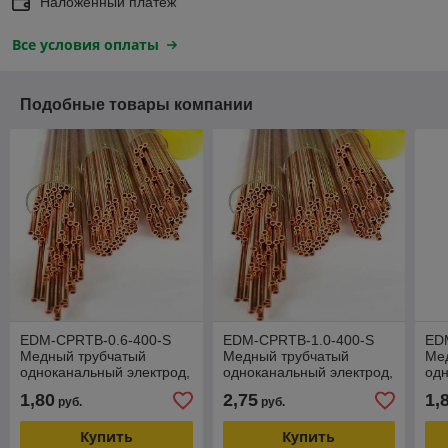
Наложенный платеж
Все условия оплаты
Подобные товары компании
EDM-CPRTB-0.6-400-S
EDM-CPRTB-1.0-400-S
ED
Медный трубчатый
Медный трубчатый
Ме
одноканальный электрод,
одноканальный электрод,
одн
диаметр 0,6 мм, длина
диаметр 1,0 мм, длина
диа
1,80
2,75
1,
руб.
руб.
400 мм
400 мм
40
Купить
Купить