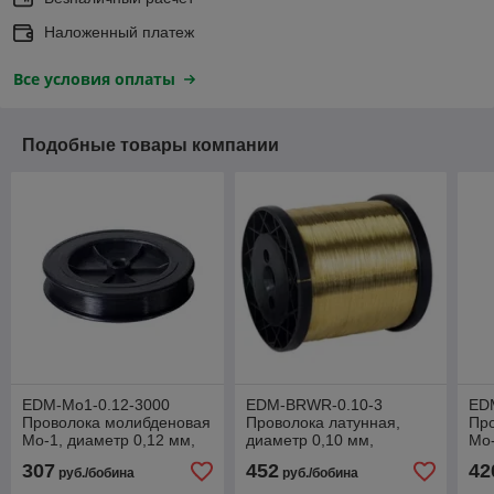
Наложенный платеж
Все условия оплаты
Подобные товары компании
EDM-Mo1-0.12-3000
EDM-BRWR-0.10-3
ED
Проволока молибденовая
Проволока латунная,
Пр
Mo-1, диаметр 0,12 мм,
диаметр 0,10 мм,
Mo-
катушка 3000 м
прочность ≥950Н/мм2,
кат
307
452
42
руб./бобина
руб./бобина
катушка 3 кг