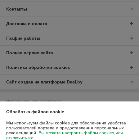
Контакты
Доставка и оплата
График работы
Полная версия сайта
Политика обработки cookies
Сайт создан на платформе Deal.by
Информация для покупателя
Обработка файлов cookie
Юридическое лицо:
ЧУП "Либра"
Минская обл., г.Дзержинск, ул.Фоминых,7
Мы используем файлы cookies для обеспечения удобства
Регистрационный номер ЕГР: 690033361
пользователей портала и предоставления персональных
рекомендаций.
Вы можете настроить файлы cookies или
УНП: 690033361
отключить их.