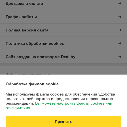
Доставка и оплата
График работы
Полная версия сайта
Политика обработки cookies
Сайт создан на платформе Deal.by
Информация для покупателя
Юридическое лицо:
ЧУП "Либра"
Обработка файлов cookie
Минская обл., г.Дзержинск, ул.Фоминых,7
Мы используем файлы cookies для обеспечения удобства
Регистрационный номер ЕГР: 690033361
пользователей портала и предоставления персональных
рекомендаций.
Вы можете настроить файлы cookies или
УНП: 690033361
отключить их.
Регистрационный орган: Минский областной исполнительный комитет
Принять
Дата регистрации компании: 31.05.2004