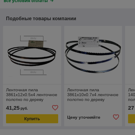
Все условия оплаты
Подобные товары компании
Ленточная пила
Ленточная пила
Лен
3861х12х0.5х4 ленточное
3861х10х0.7х4 ленточное
140
полотно по дереву
полотно по дереву
пол
41,25
27
руб.
Цену уточняйте
Купить