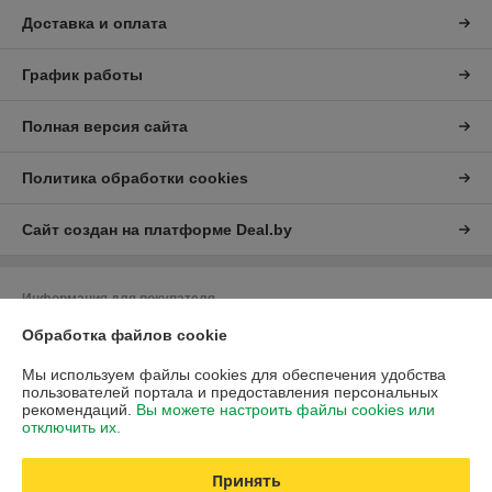
Доставка и оплата
График работы
Полная версия сайта
Политика обработки cookies
Сайт создан на платформе Deal.by
Информация для покупателя
Юридическое лицо:
ЧУП "Либра"
Обработка файлов cookie
Минская обл., г.Дзержинск, ул.Фоминых,7
Мы используем файлы cookies для обеспечения удобства
Регистрационный номер ЕГР: 690033361
пользователей портала и предоставления персональных
рекомендаций.
Вы можете настроить файлы cookies или
УНП: 690033361
отключить их.
Регистрационный орган: Минский областной исполнительный комитет
Принять
Дата регистрации компании: 31.05.2004