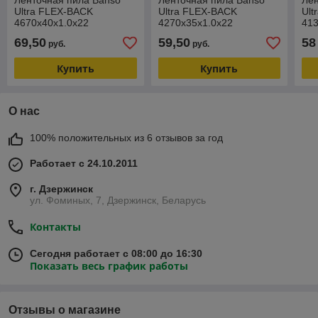
Ленточная пила Banso
Ленточная пила Banso
Лен
Ultra FLEX-BACK
Ultra FLEX-BACK
Ult
4670x40x1.0x22
4270x35x1.0x22
413
69,50
59,50
58
руб.
руб.
Купить
Купить
О нас
100% положительных из 6 отзывов за год
Работает с 24.10.2011
г. Дзержинск
ул. Фоминых, 7, Дзержинск, Беларусь
Контакты
Сегодня работает с 08:00 до 16:30
Показать весь график работы
Отзывы о магазине