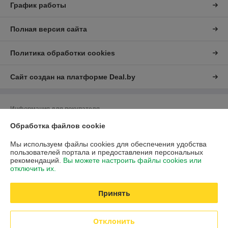
График работы
Полная версия сайта
Политика обработки cookies
Сайт создан на платформе Deal.by
Информация для покупателя
Юридическое лицо:
ЧУП "Либра"
Обработка файлов cookie
Минская обл., г.Дзержинск, ул.Фоминых,7
Мы используем файлы cookies для обеспечения удобства
Регистрационный номер ЕГР: 690033361
пользователей портала и предоставления персональных
рекомендаций.
Вы можете настроить файлы cookies или
УНП: 690033361
отключить их.
Регистрационный орган: Минский областной исполнительный комитет
Принять
Дата регистрации компании: 31.05.2004
Ссылка на свидетельство/лицензию
Отклонить